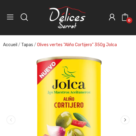
0
Accueil
Tapas
Olives vertes "Aliño Cortijero" 350g Jolca