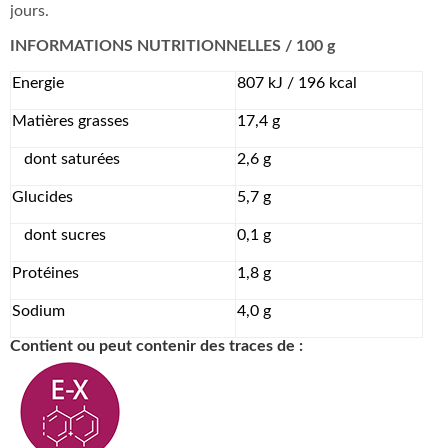
jours.
INFORMATIONS NUTRITIONNELLES / 100 g
Energie
807 kJ / 196 kcal
Matières grasses
17,4 g
dont saturées
2,6 g
Glucides
5,7 g
dont sucres
0,1 g
Protéines
1,8 g
Sodium
4,0 g
Contient ou peut contenir des traces de :