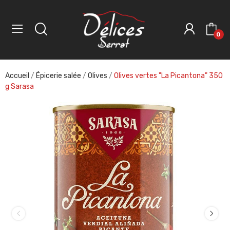
0
Accueil
Épicerie salée
Olives
Olives vertes "La Picantona" 350
g Sarasa