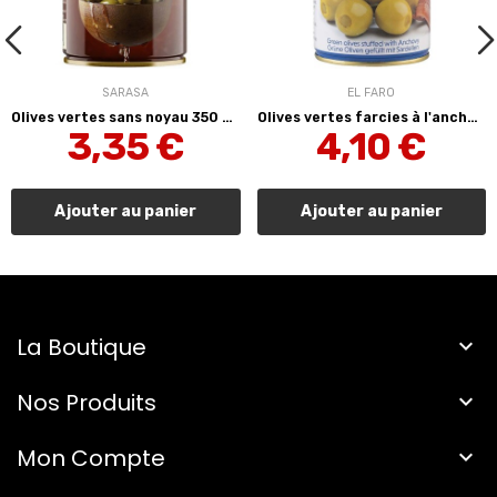
SARASA
EL FARO
Olives vertes sans noyau 350 g Sarasa
Olives vertes farcies à l'anchois GIGANTE 350 g...
3,35 €
4,10 €
Ajouter au panier
Ajouter au panier
La Boutique

Nos Produits

Mon Compte
