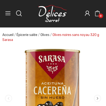
0
Accueil
Épicerie salée
Olives
Olives noires sans noyau 320 g
Sarasa