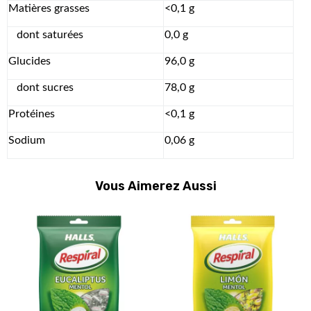
Matières grasses
<0,1 g
dont saturées
0,0 g
Glucides
96,0 g
dont sucres
78,0 g
Protéines
<0,1 g
Sodium
0,06 g
Vous Aimerez Aussi