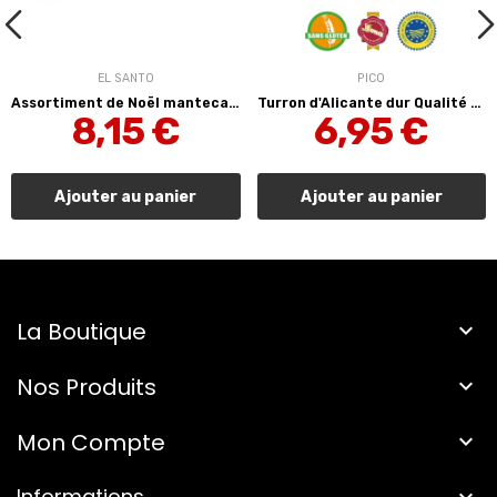
EL SANTO
PICO
Assortiment de Noël mantecados et polvorones...
Turron d'Alicante dur Qualité Suprême 250 g Pico
8,15 €
6,95 €
Ajouter au panier
Ajouter au panier
La Boutique

Nos Produits

Mon Compte

Informations