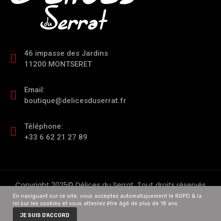
46 impasse des Jardins
11200 MONTSERET
Email:
boutique@delicesduserrat.fr
Téléphone:
+33 6 62 21 27 89
Copyright 2025© Délices du Serrat. Tout droits réservés
En naviguant sur ce site, vous acceptez automatiquement le RGPD & la
loi sur les cookies et vous attestez être âgé de plus de 18 ans.
0
JE SUIS D'ACCORD