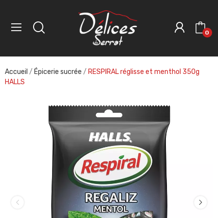
0
Accueil
Épicerie sucrée
RESPIRAL réglisse et menthol 350g
HALLS